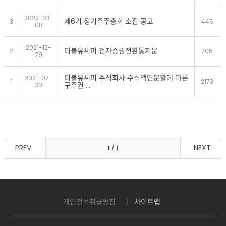
2022-03-
제6기 정기주주총회 소집 공고
3
446
08
2021-12-
더블유씨피 전자증권전환통지문
2
705
29
더블유씨피 주식회사 주식액면분할에 따른
2021-07-
1
2173
구주권 ...
30
PREV
NEXT
1
/ 1
개인정보취급방침
사이트맵