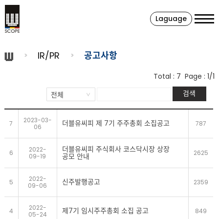
Laguage
IR/PR
공고사항
Total :
7
Page :
1/1
검색
2023-03-
더블유씨피 제 7기 주주총회 소집공고
7
787
06
더블유씨피 주식회사 코스닥시장 상장
2022-
6
2625
공모 안내
09-19
2022-
신주발행공고
5
2359
09-06
2022-
제7기 임시주주총회 소집 공고
4
849
05-24